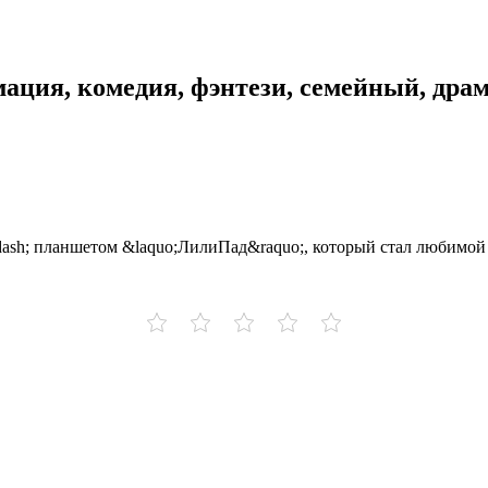
ация, комедия, фэнтези, семейный, драм
dash; планшетом &laquo;ЛилиПад&raquo;, который стал любимой 