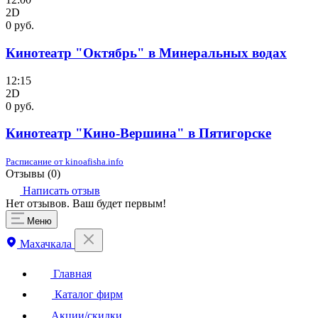
2D
0 руб.
Кинотеатр "Октябрь" в Минеральных водах
12:15
2D
0 руб.
Кинотеатр "Кино-Вершина" в Пятигорске
Расписание от kinoafisha.info
Отзывы (
0
)
Написать отзыв
Нет отзывов. Ваш будет первым!
Меню
Махачкала
Главная
Каталог фирм
Акции/скидки