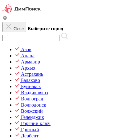
Выберите город
Close
Азов
Анапа
Армавир
Архыз
Астрахань
Балаково
Буйнакск
Владикавказ
Волгоград
Волгодонск
Волжский
Геленджик
Горячий ключ
Грозный
Дербент