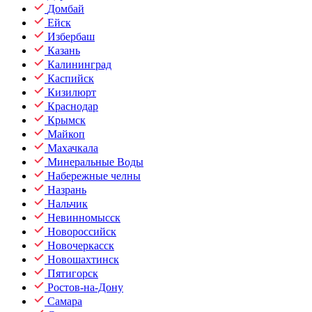
Домбай
Ейск
Избербаш
Казань
Калининград
Каспийск
Кизилюрт
Краснодар
Крымск
Майкоп
Махачкала
Минеральные Воды
Набережные челны
Назрань
Нальчик
Невинномысск
Новороссийск
Новочеркасск
Новошахтинск
Пятигорск
Ростов-на-Дону
Самара