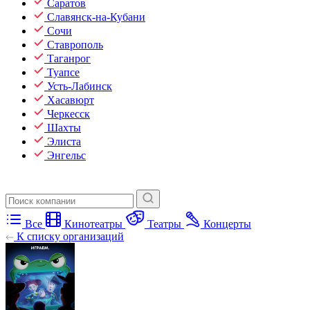
Саратов
Славянск-на-Кубани
Сочи
Ставрополь
Таганрог
Туапсе
Усть-Лабинск
Хасавюрт
Черкесск
Шахты
Элиста
Энгельс
Все
Кинотеатры
Театры
Концерты
К списку организаций