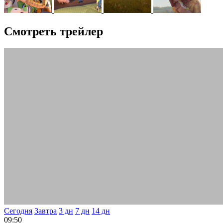
Смотреть трейлер
Сегодня
Завтра
3 дн
7 дн
14 дн
09:50