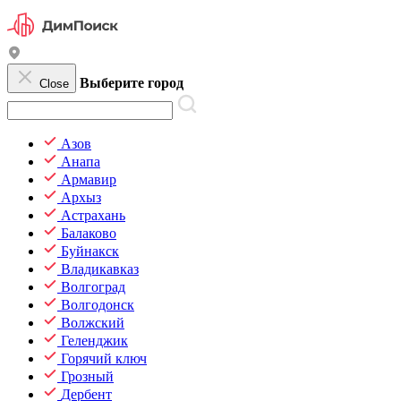
Выберите город
Close
Азов
Анапа
Армавир
Архыз
Астрахань
Балаково
Буйнакск
Владикавказ
Волгоград
Волгодонск
Волжский
Геленджик
Горячий ключ
Грозный
Дербент