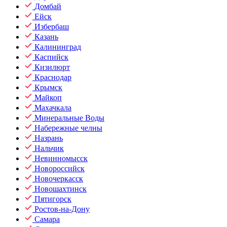
Домбай
Ейск
Избербаш
Казань
Калининград
Каспийск
Кизилюрт
Краснодар
Крымск
Майкоп
Махачкала
Минеральные Воды
Набережные челны
Назрань
Нальчик
Невинномысск
Новороссийск
Новочеркасск
Новошахтинск
Пятигорск
Ростов-на-Дону
Самара