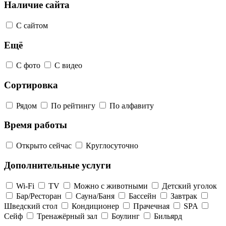
Наличие сайта
С сайтом
Ещё
С фото
С видео
Сортировка
Рядом
По рейтингу
По алфавиту
Время работы
Открыто сейчас
Круглосуточно
Дополнительные услуги
Wi-Fi
TV
Можно с животными
Детский уголок
Бар/Ресторан
Сауна/Баня
Бассейн
Завтрак
Шведский стол
Кондиционер
Прачечная
SPA
Сейф
Тренажёрный зал
Боулинг
Бильярд