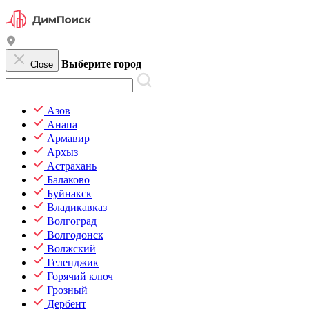
Выберите город
Close
Азов
Анапа
Армавир
Архыз
Астрахань
Балаково
Буйнакск
Владикавказ
Волгоград
Волгодонск
Волжский
Геленджик
Горячий ключ
Грозный
Дербент