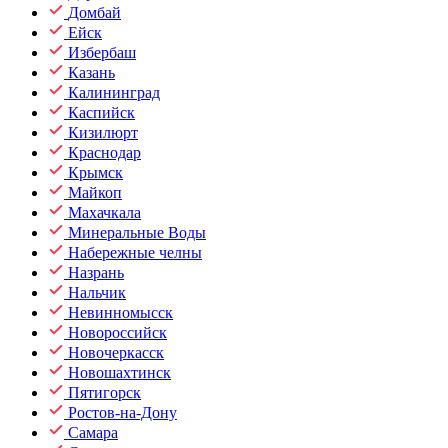
Домбай
Ейск
Избербаш
Казань
Калининград
Каспийск
Кизилюрт
Краснодар
Крымск
Майкоп
Махачкала
Минеральные Воды
Набережные челны
Назрань
Нальчик
Невинномысск
Новороссийск
Новочеркасск
Новошахтинск
Пятигорск
Ростов-на-Дону
Самара