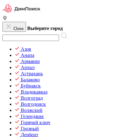
Выберите город
Close
Азов
Анапа
Армавир
Архыз
Астрахань
Балаково
Буйнакск
Владикавказ
Волгоград
Волгодонск
Волжский
Геленджик
Горячий ключ
Грозный
Дербент