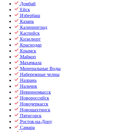
Домбай
Ейск
Избербаш
Казань
Калининград
Каспийск
Кизилюрт
Краснодар
Крымск
Майкоп
Махачкала
Минеральные Воды
Набережные челны
Назрань
Нальчик
Невинномысск
Новороссийск
Новочеркасск
Новошахтинск
Пятигорск
Ростов-на-Дону
Самара