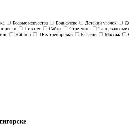
ка
Боевые искусства
Бодифлекс
Детский уголок
Д
енировки
Пилатес
Сайкл
Стретчинг
Танцевальные
инг
Hot Iron
TRX тренировки
Бассейн
Массаж
тигорске