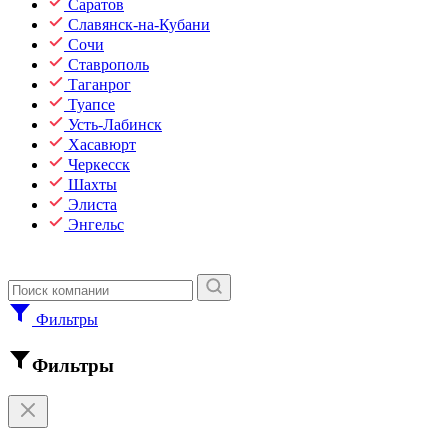
Саратов
Славянск-на-Кубани
Сочи
Ставрополь
Таганрог
Туапсе
Усть-Лабинск
Хасавюрт
Черкесск
Шахты
Элиста
Энгельс
Фильтры
Фильтры