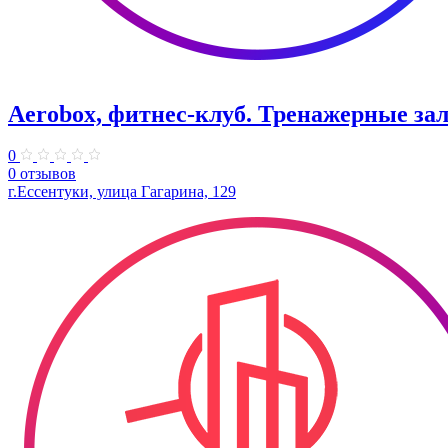
Aerobox, фитнес-клуб. Тренажерные за
0
0 отзывов
г.Ессентуки, улица Гагарина, 129