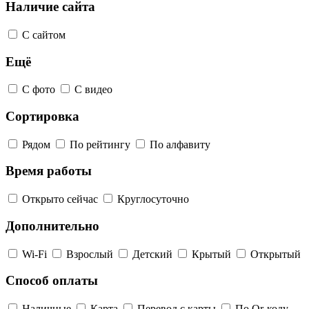
Наличие сайта
С сайтом
Ещё
С фото
С видео
Сортировка
Рядом
По рейтингу
По алфавиту
Время работы
Открыто сейчас
Круглосуточно
Дополнительно
Wi-Fi
Взрослый
Детский
Крытый
Открытый
Способ оплаты
Наличные
Карта
Перевод с карты
По Qr-коду