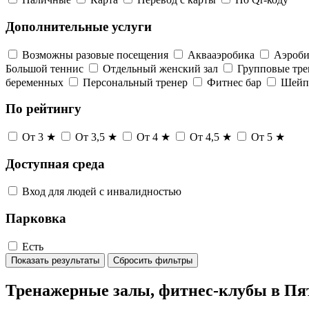
Дополнительные услуги
Возможны разовые посещения
Аквааэробика
Аэроби
Большой теннис
Отдельный женский зал
Групповые тр
беременных
Персональный тренер
Фитнес бар
Шейп
По рейтингу
От 3 ★
От 3,5 ★
От 4 ★
От 4,5 ★
От 5 ★
Доступная среда
Вход для людей с инвалидностью
Парковка
Есть
Показать результаты
Сбросить фильтры
Тренажерные залы, фитнес-клубы в Пя