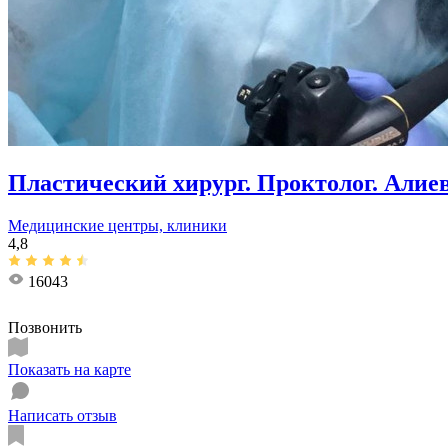
Пластический хирург. Проктолог. Алие
Медицинские центры, клиники
4,8
16043
Позвонить
Показать на карте
Написать отзыв