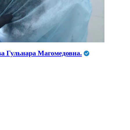
ва Гульнара Магомедовна.