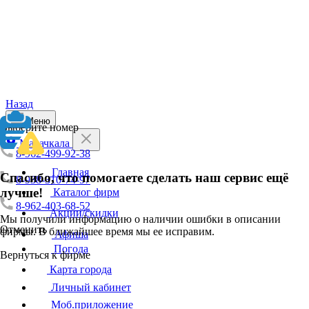
Назад
Меню
Выберите номер
Махачкала
8-962-499-92-38
Главная
Спасибо, что помогаете сделать наш сервис ещё
8-938-310-74-97
лучше!
Каталог фирм
8-962-403-68-52
Акции/скидки
Мы получили информацию о наличии ошибки в описании
Отменить
фирмы. В ближайшее время мы ее исправим.
Афиша
Погода
Вернуться к фирме
Карта города
Личный кабинет
Моб.приложение