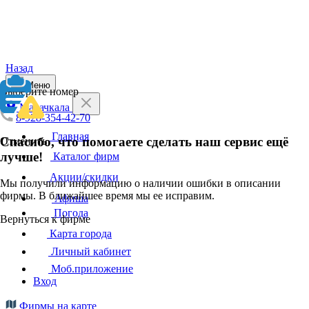
Назад
Меню
Выберите номер
Махачкала
8-928-354-42-70
Главная
Спасибо, что помогаете сделать наш сервис ещё
Отменить
лучше!
Каталог фирм
Акции/скидки
Мы получили информацию о наличии ошибки в описании
фирмы. В ближайшее время мы ее исправим.
Афиша
Погода
Вернуться к фирме
Карта города
Личный кабинет
Моб.приложение
Вход
Фирмы на карте