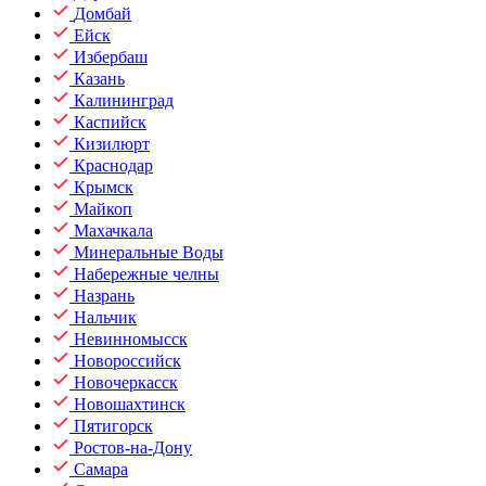
Домбай
Ейск
Избербаш
Казань
Калининград
Каспийск
Кизилюрт
Краснодар
Крымск
Майкоп
Махачкала
Минеральные Воды
Набережные челны
Назрань
Нальчик
Невинномысск
Новороссийск
Новочеркасск
Новошахтинск
Пятигорск
Ростов-на-Дону
Самара