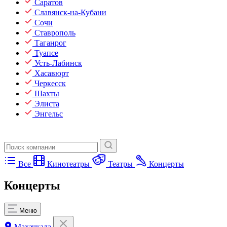
Саратов
Славянск-на-Кубани
Сочи
Ставрополь
Таганрог
Туапсе
Усть-Лабинск
Хасавюрт
Черкесск
Шахты
Элиста
Энгельс
Все
Кинотеатры
Театры
Концерты
Концерты
Меню
Махачкала