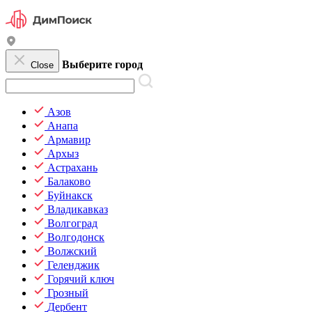
Выберите город
Close
Азов
Анапа
Армавир
Архыз
Астрахань
Балаково
Буйнакск
Владикавказ
Волгоград
Волгодонск
Волжский
Геленджик
Горячий ключ
Грозный
Дербент