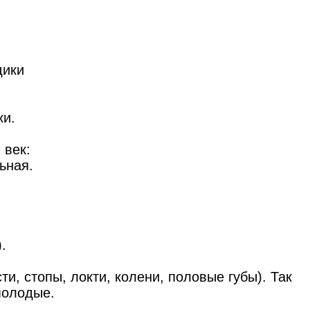
дики
ки.
 век:
ьная.
.
и, стопы, локти, колени, половые губы). Так
молодые.