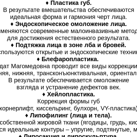
♦
Пластика губ.
В результате вмешательства обеспечиваются
идеальная форма и гармония черт лица.
♦
Эндоскопическое омоложение лица.
меняются современные малоинвазивные мето
для достижения естественного результата.
♦
Подтяжка лица в зоне лба и бровей.
пользуются открытые и эндоскопические техни
♦
Блефаропластика.
дат Магомедовна проводит все виды коррекции
няя, нижняя, трансконъюнктивальная, ориентал
В результате обеспечивается омоложение
взгляда и устранение дефектов век.
♦
Хейлопластика.
Коррекция формы губ
(корнерлифт, киссельринг, булхорн, VY-пластика)
♦
Липофилинг (лица и тела).
бственной жировой ткани (ягодицы, грудь, кист
ся идеальные контуры – упругие, подтянутые, 
♦
Липосакция и липоскульптура.