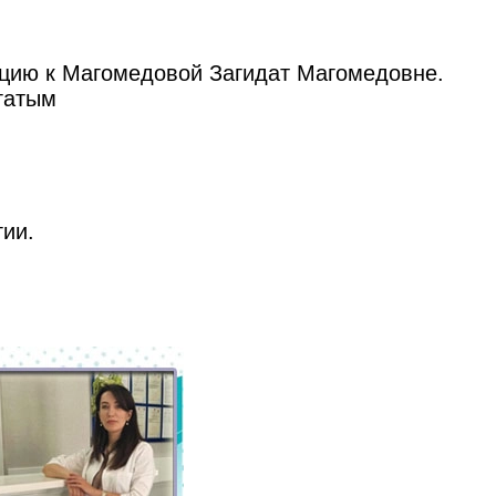
ацию к Магомедовой Загидат Магомедовне.
гатым
гии.