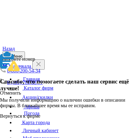
Назад
Меню
Выберите номер
Махачкала
8-800-200-54-34
Главная
Спасибо, что помогаете сделать наш сервис ещё
8 (495) 789-88-77
лучше!
Каталог фирм
Отменить
Акции/скидки
Мы получили информацию о наличии ошибки в описании
фирмы. В ближайшее время мы ее исправим.
Афиша
Погода
Вернуться к фирме
Карта города
Личный кабинет