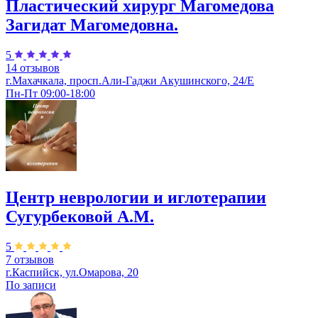
Пластический хирург Магомедова
Загидат Магомедовна.
5
14 отзывов
г.Махачкала, просп.Али-Гаджи Акушинского, 24/Е
Пн-Пт 09:00-18:00
Центр неврологии и иглотерапии
Сугурбековой А.М.
5
7 отзывов
г.Каспийск, ул.Омарова, 20
По записи