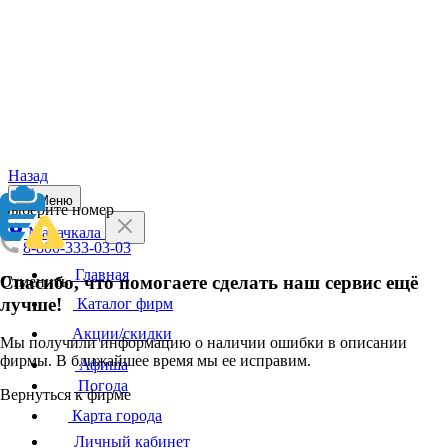
Назад
Меню
Выберите номер
Махачкала
8-800-333-03-03
Главная
Спасибо, что помогаете сделать наш сервис ещё
Отменить
лучше!
Каталог фирм
Акции/скидки
Мы получили информацию о наличии ошибки в описании
фирмы. В ближайшее время мы ее исправим.
Афиша
Погода
Вернуться к фирме
Карта города
Личный кабинет