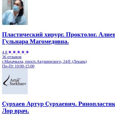
Пластический хирург. Проктолог. Алие
Гульнара Магомедовна.
4,8
36 отзывов
г.Махачкала, просп.Акушинского, 24/Е (Лекарь)
Пн-Пт 10:00-15:00
Сурхаев Артур Сурхаевич. Ринопластик
Лор врач.