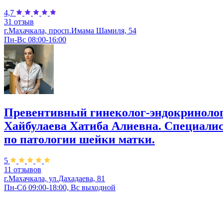
4,7
31 отзыв
г.Махачкала, просп.Имама Шамиля, 54
Пн-Вс 08:00-16:00
Превентивный гинеколог-эндокриноло
Хайбулаева Хатиба Алиевна. Специали
по патологии шейки матки.
5
11 отзывов
г.Махачкала, ул.Дахадаева, 81
Пн-Сб 09:00-18:00, Вс выходной