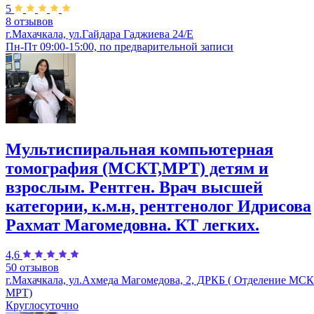
5
8 отзывов
г.Махачкала, ул.Гайдара Гаджиева 24/Е
Пн-Пт 09:00-15:00, по предварительной записи
Мультиспиральная компьютерная
томография (МСКТ,МРТ) детям и
взрослым. Рентген. Врач высшей
категории, к.м.н, рентгенолог Идрисова
Рахмат Магомедовна. КТ легких.
4,6
50 отзывов
г.Махачкала, ул.Ахмеда Магомедова, 2, ДРКБ ( Отделение МС
МРТ)
Круглосуточно