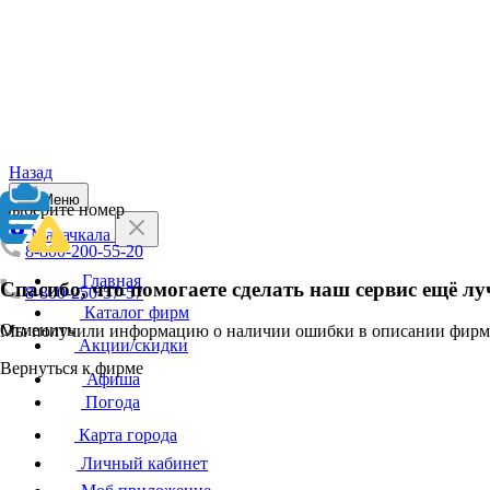
Назад
Меню
Выберите номер
Махачкала
8-800-200-55-20
Главная
Спасибо, что помогаете сделать наш сервис ещё лу
8-800-250-57-57
Каталог фирм
Отменить
Мы получили информацию о наличии ошибки в описании фирмы
Акции/скидки
Вернуться к фирме
Афиша
Погода
Карта города
Личный кабинет