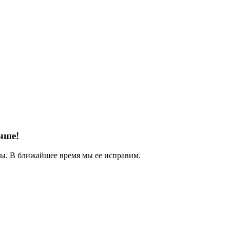
чше!
. В ближайшее время мы ее исправим.