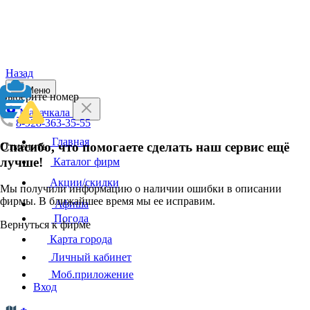
Назад
Меню
Выберите номер
Махачкала
8-928-363-35-55
Главная
Спасибо, что помогаете сделать наш сервис ещё
Отменить
лучше!
Каталог фирм
Акции/скидки
Мы получили информацию о наличии ошибки в описании
фирмы. В ближайшее время мы ее исправим.
Афиша
Погода
Вернуться к фирме
Карта города
Личный кабинет
Моб.приложение
Вход