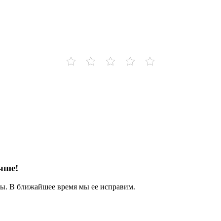
чше!
. В ближайшее время мы ее исправим.