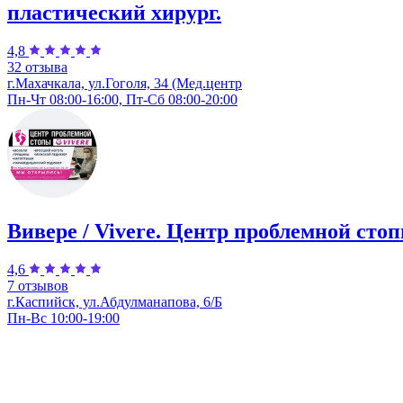
пластический хирург.
4,8
32 отзыва
г.Махачкала, ул.Гоголя, 34 (Мед.центр
Пн-Чт 08:00-16:00, Пт-Сб 08:00-20:00
Вивере / Vivere. Центр проблемной стоп
4,6
7 отзывов
г.Каспийск, ул.Абдулманапова, 6/Б
Пн-Вс 10:00-19:00