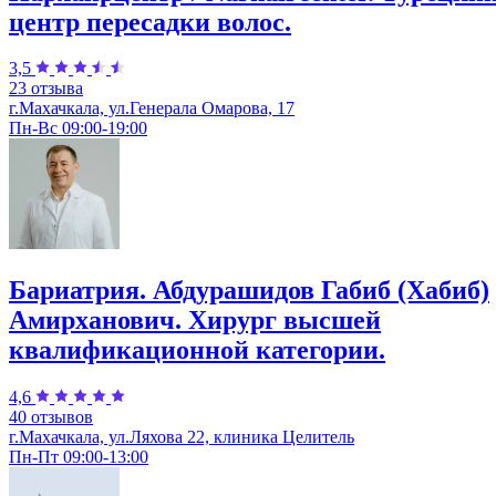
центр пересадки волос.
3,5
23 отзыва
г.Махачкала, ул.Генерала Омарова, 17
Пн-Вс 09:00-19:00
Бариатрия. Абдурашидов Габиб (Хабиб)
Амирханович. Хирург высшей
квалификационной категории.
4,6
40 отзывов
г.Махачкала, ул.Ляхова 22, клиника Целитель
Пн-Пт 09:00-13:00