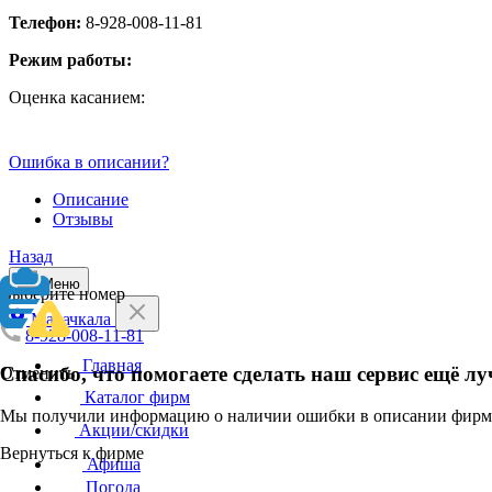
Телефон:
8-928-008-11-81
Режим работы:
Оценка касанием:
Ошибка в описании?
Описание
Отзывы
Назад
Меню
Выберите номер
Махачкала
8-928-008-11-81
Главная
Спасибо, что помогаете сделать наш сервис ещё лу
Отменить
Каталог фирм
Мы получили информацию о наличии ошибки в описании фирмы
Акции/скидки
Вернуться к фирме
Афиша
Погода