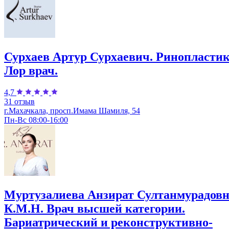
Сурхаев Артур Сурхаевич. Ринопластик
Лор врач.
4,7
31 отзыв
г.Махачкала, просп.Имама Шамиля, 54
Пн-Вс 08:00-16:00
Муртузалиева Анзират Султанмурадовн
К.М.Н. Врач высшей категории.
Бариатрический и реконструктивно-