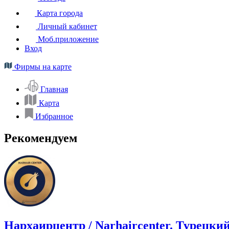
Карта города
Личный кабинет
Моб.приложение
Вход
Фирмы на карте
Главная
Карта
Избранное
Рекомендуем
Нархаирцентр / Narhaircenter. Турецки