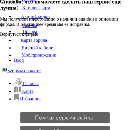
Спасибо, что помогаете сделать наш сервис ещё
Отменить
лучше!
Каталог фирм
Акции/скидки
Мы получили информацию о наличии ошибки в описании
фирмы. В ближайшее время мы ее исправим.
Афиша
Погода
Вернуться к фирме
Карта города
Личный кабинет
Моб.приложение
Вход
Фирмы на карте
Главная
Карта
Избранное