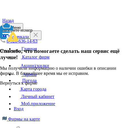
Назад
Меню
Выберите номер
Махачкала
8-928-636-14-63
Главная
Спасибо, что помогаете сделать наш сервис ещё
Отменить
лучше!
Каталог фирм
Акции/скидки
Мы получили информацию о наличии ошибки в описании
фирмы. В ближайшее время мы ее исправим.
Афиша
Погода
Вернуться к фирме
Карта города
Личный кабинет
Моб.приложение
Вход
Фирмы на карте