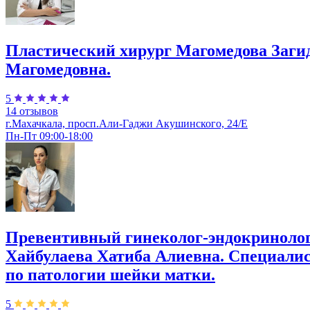
Пластический хирург Магомедова Заги
Магомедовна.
5
14 отзывов
г.Махачкала, просп.Али-Гаджи Акушинского, 24/Е
Пн-Пт 09:00-18:00
Превентивный гинеколог-эндокриноло
Хайбулаева Хатиба Алиевна. Специали
по патологии шейки матки.
5