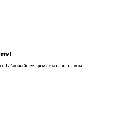
чше!
. В ближайшее время мы ее исправим.