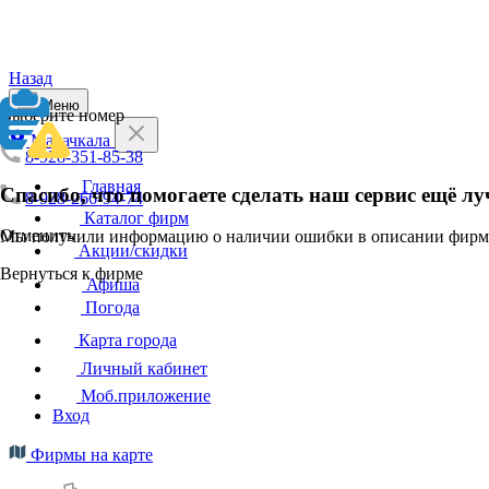
Назад
Меню
Выберите номер
Махачкала
8-928-351-85-38
Главная
Спасибо, что помогаете сделать наш сервис ещё лу
8-928-266-94-74
Каталог фирм
Отменить
Мы получили информацию о наличии ошибки в описании фирмы
Акции/скидки
Вернуться к фирме
Афиша
Погода
Карта города
Личный кабинет
Моб.приложение
Вход
Фирмы на карте