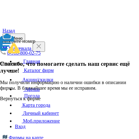
Назад
Меню
Выберите номер
Махачкала
8-918-800-02-75
Главная
Спасибо, что помогаете сделать наш сервис ещё
Отменить
лучше!
Каталог фирм
Акции/скидки
Мы получили информацию о наличии ошибки в описании
фирмы. В ближайшее время мы ее исправим.
Афиша
Погода
Вернуться к фирме
Карта города
Личный кабинет
Моб.приложение
Вход
Фирмы на карте