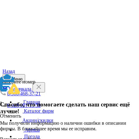
Назад
Меню
Выберите номер
Махачкала
8-906-468-37-21
Главная
Спасибо, что помогаете сделать наш сервис ещё
8-928-301-11-58
лучше!
Каталог фирм
Отменить
Акции/скидки
Мы получили информацию о наличии ошибки в описании
фирмы. В ближайшее время мы ее исправим.
Афиша
Погода