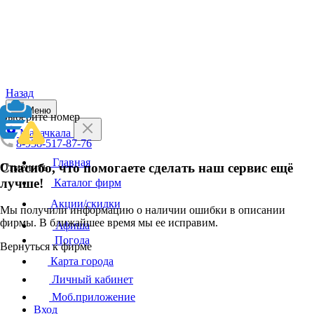
Назад
Меню
Выберите номер
Махачкала
8-938-517-87-76
Главная
Спасибо, что помогаете сделать наш сервис ещё
Отменить
лучше!
Каталог фирм
Акции/скидки
Мы получили информацию о наличии ошибки в описании
фирмы. В ближайшее время мы ее исправим.
Афиша
Погода
Вернуться к фирме
Карта города
Личный кабинет
Моб.приложение
Вход