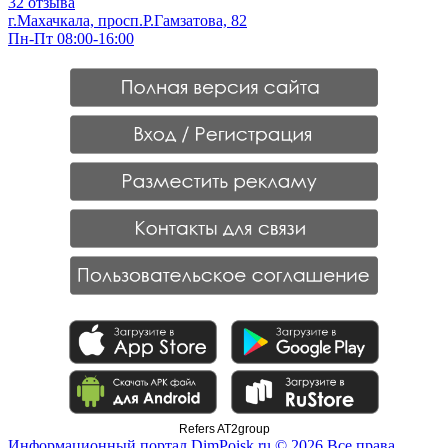
32 отзыва
г.Махачкала, просп.Р.Гамзатова, 82
Пн-Пт 08:00-16:00
Refers AT2group
Информационный портал DimPoisk.ru © 2026 Все права