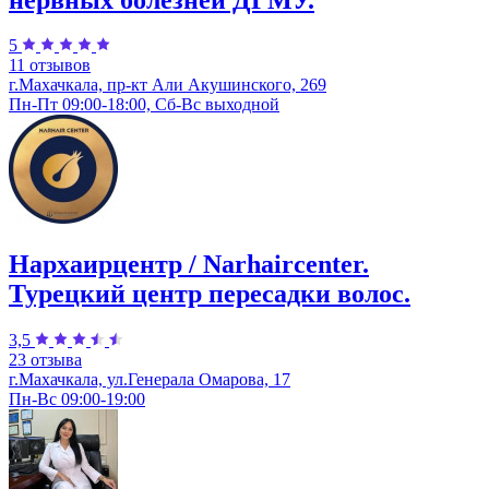
5
11 отзывов
г.Махачкала, пр-кт Али Акушинского, 269
Пн-Пт 09:00-18:00, Сб-Вс выходной
Нархаирцентр / Narhaircenter.
Турецкий центр пересадки волос.
3,5
23 отзыва
г.Махачкала, ул.Генерала Омарова, 17
Пн-Вс 09:00-19:00