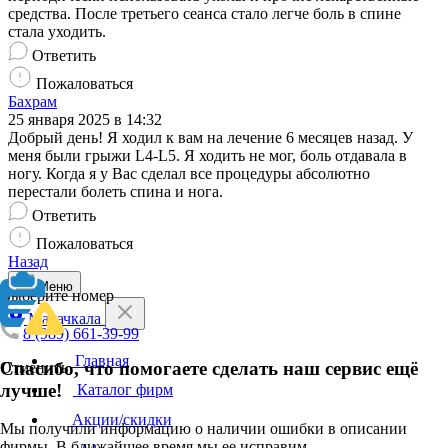
средства. После третьего сеанса стало легче боль в спине
стала уходить.
Ответить
Пожаловаться
Бахрам
25 января 2025 в 14:32
Добрый день! Я ходил к вам на лечение 6 месяцев назад. У
меня были грыжи L4-L5. Я ходить не мог, боль отдавала в
ногу. Когда я у Вас сделал все процедуры абсолютно
перестали болеть спина и нога.
Ответить
Пожаловаться
Назад
Меню
Выберите номер
Махачкала
8 (989) 661-39-99
Главная
Спасибо, что помогаете сделать наш сервис ещё
Отменить
лучше!
Каталог фирм
Акции/скидки
Мы получили информацию о наличии ошибки в описании
фирмы. В ближайшее время мы ее исправим.