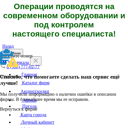
Операции проводятся на
современном оборудовании и
под контролем
настоящего специалиста!
Назад
Меню
Выберите номер
Махачкала
8 (988) 777-02-77
Главная
Спасибо, что помогаете сделать наш сервис ещё
Отменить
лучше!
Каталог фирм
Акции/скидки
Мы получили информацию о наличии ошибки в описании
фирмы. В ближайшее время мы ее исправим.
Афиша
Погода
Вернуться к фирме
Карта города
Личный кабинет