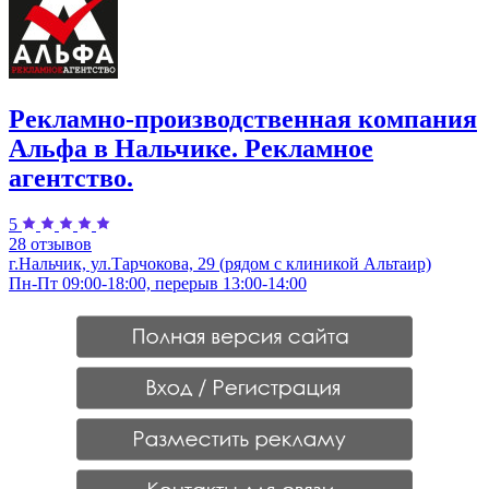
Рекламно-производственная компания
Альфа в Нальчике. Рекламное
агентство.
5
28 отзывов
г.Нальчик, ул.Тарчокова, 29 (рядом с клиникой Альтаир)
Пн-Пт 09:00-18:00, перерыв 13:00-14:00