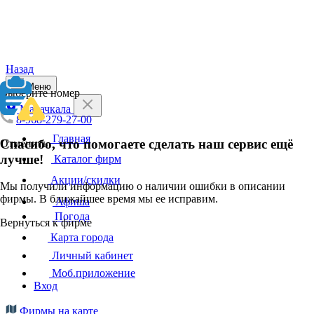
Назад
Меню
Выберите номер
Махачкала
8-968-279-27-00
Главная
Спасибо, что помогаете сделать наш сервис ещё
Отменить
лучше!
Каталог фирм
Акции/скидки
Мы получили информацию о наличии ошибки в описании
фирмы. В ближайшее время мы ее исправим.
Афиша
Погода
Вернуться к фирме
Карта города
Личный кабинет
Моб.приложение
Вход
Фирмы на карте