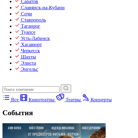
Саратов
Славянск-на-Кубани
Сочи
Ставрополь
Таганрог
Туапсе
Усть-Лабинск
Хасавюрт
Черкесск
Шахты
Элиста
Энгельс
Все
Кинотеатры
Театры
Концерты
События