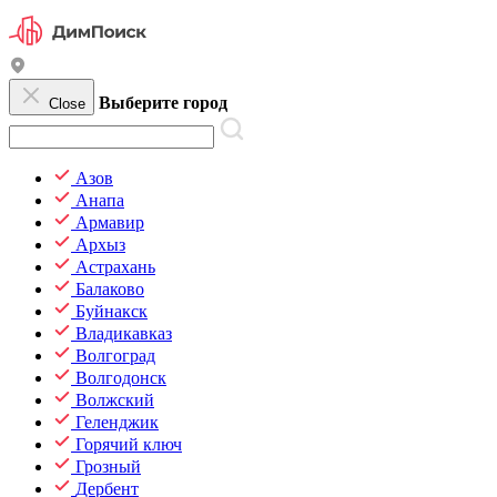
Выберите город
Close
Азов
Анапа
Армавир
Архыз
Астрахань
Балаково
Буйнакск
Владикавказ
Волгоград
Волгодонск
Волжский
Геленджик
Горячий ключ
Грозный
Дербент