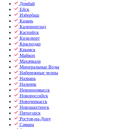
Домбай
Ейск
Избербаш
Казань
Калининград
Каспийск
Кизилюрт
Краснодар
Крымск
Майкоп
Махачкала
Минеральные Воды
Набережные челны
Назрань
Нальчик
Невинномысск
Новороссийск
Новочеркасск
Новошахтинск
Пятигорск
Ростов-на-Дону
Самара