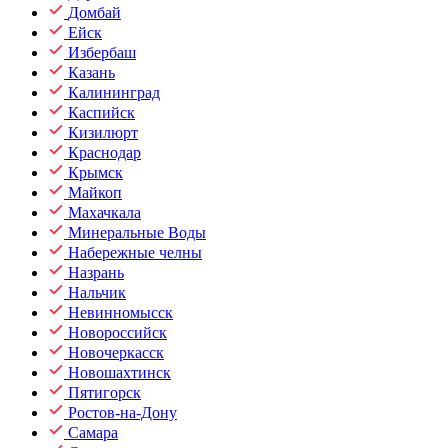
Домбай
Ейск
Избербаш
Казань
Калининград
Каспийск
Кизилюрт
Краснодар
Крымск
Майкоп
Махачкала
Минеральные Воды
Набережные челны
Назрань
Нальчик
Невинномысск
Новороссийск
Новочеркасск
Новошахтинск
Пятигорск
Ростов-на-Дону
Самара