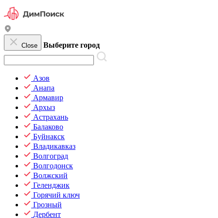
Выберите город
Close
Азов
Анапа
Армавир
Архыз
Астрахань
Балаково
Буйнакск
Владикавказ
Волгоград
Волгодонск
Волжский
Геленджик
Горячий ключ
Грозный
Дербент