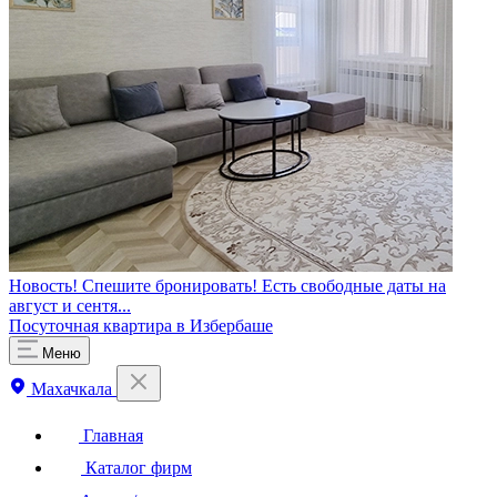
Новость! Спешите бронировать! Есть свободные даты на
август и сентя...
Посуточная квартира в Избербаше
Меню
Махачкала
Главная
Каталог фирм