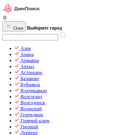
Выберите город
Close
Азов
Анапа
Армавир
Архыз
Астрахань
Балаково
Буйнакск
Владикавказ
Волгоград
Волгодонск
Волжский
Геленджик
Горячий ключ
Грозный
Дербент