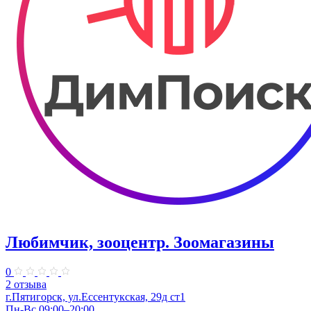
Любимчик, зооцентр. Зоомагазины
0
2 отзыва
г.Пятигорск, ул.Ессентукская, 29д ст1
Пн-Вс 09:00–20:00