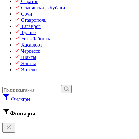
Саратов
Славянск-на-Кубани
Сочи
Ставрополь
Таганрог
Туапсе
Усть-Лабинск
Хасавюрт
Черкесск
Шахты
Элиста
Энгельс
Фильтры
Фильтры