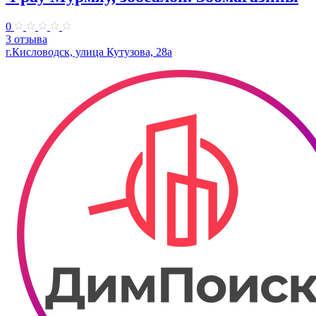
0
3 отзыва
г.Кисловодск, улица Кутузова, 28а