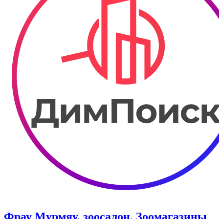
Фрау Мурмяу, зоосалон. Зоомагазины