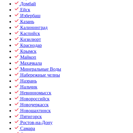
Домбай
Ейск
Избербаш
Казань
Калининград
Каспийск
Кизилюрт
Краснодар
Крымск
Майкоп
Махачкала
Минеральные Воды
Набережные челны
Назрань
Нальчик
Невинномысск
Новороссийск
Новочеркасск
Новошахтинск
Пятигорск
Ростов-на-Дону
Самара