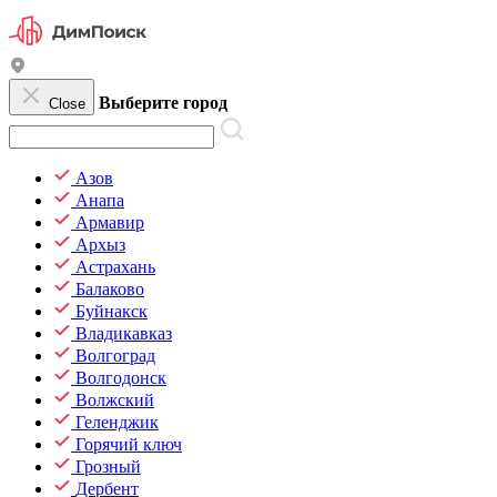
Выберите город
Close
Азов
Анапа
Армавир
Архыз
Астрахань
Балаково
Буйнакск
Владикавказ
Волгоград
Волгодонск
Волжский
Геленджик
Горячий ключ
Грозный
Дербент