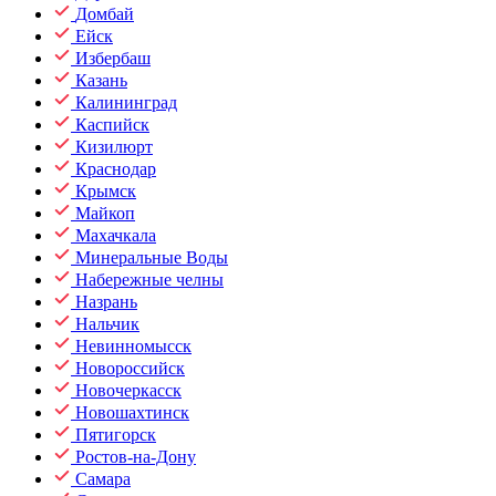
Домбай
Ейск
Избербаш
Казань
Калининград
Каспийск
Кизилюрт
Краснодар
Крымск
Майкоп
Махачкала
Минеральные Воды
Набережные челны
Назрань
Нальчик
Невинномысск
Новороссийск
Новочеркасск
Новошахтинск
Пятигорск
Ростов-на-Дону
Самара